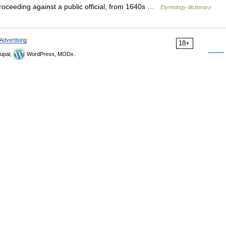
roceeding against a public official, from 1640s …
Etymology dictionary
Advertising
18+
upal,
WordPress, MODx.