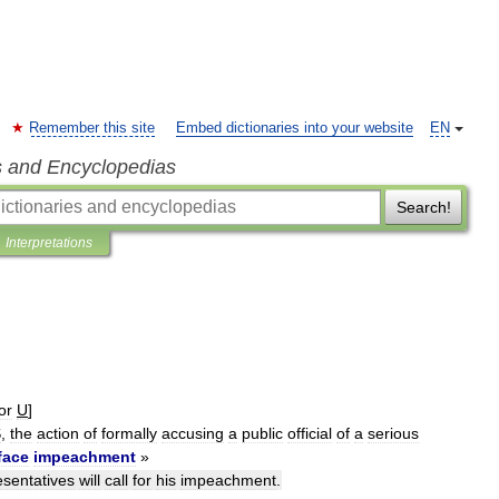
Remember this site
Embed dictionaries into your website
EN
s and Encyclopedias
Search!
Interpretations
or
U
]
S
,
the
action
of
formally
accusing
a
public
official
of
a
serious
face
impeachment
»
sentatives
will
call
for
his
impeachment
.