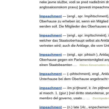
neke javne službe, vodi se pred nadležnim drž
anglosaksonskom pravu) [povesti impeach
Impeachment
— (engl., spr. Impihtschment)
Oberhause zu erheben ist, wenn ein Mitglied
werden soll. Die Mitglieder des Oberhaus
Impeachment
— (engl., spr. impītschmént), 
welcher das Staatsoberhaupt selbst als Ank
vertreten wird; auch die Anklage, die vo
Impeachment
— (engl., spr. pihtsch ), Ank
Oberhause gegen ein Parlamentsmitglied ang
einen Staatsbeamten …
Kleines Konversations-L
Impeachment
— (–pihtschment), engl., Ank
Unterhause bei dem Oberhause angebrach
impeachment
— /im pi:tʃmənt/, it. /im pitʃmen
al masch. 1. (giur.) [nel diritto statunitense,
membro del governo, usato… …
Enciclopedia I
impeachment
— (n.) late 14c., enpechemen