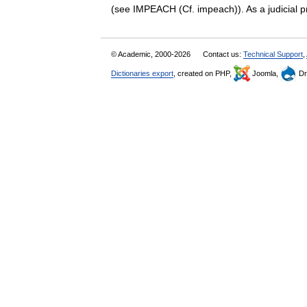
(see IMPEACH (Cf. impeach)). As a judicial p
© Academic, 2000-2026
Contact us:
Technical Support
,
Dictionaries export
, created on PHP,
Joomla,
Dr