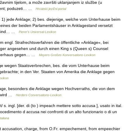
avnim tijelom, a može završiti uklanjanjem iz službe (u
ment; poduzeti… …
Hrvatski jezični portal
, 1) jede Anklage; 2) bes. diejenige, welche vom Unterhause beim
 eines der beiden Parlamentshäuser in Anklagestand versetzt
es sind… …
Pierer's Universal-Lexikon
im engl. Strafrechtsverfahren die öffentliche »Anklage«, bei
läger angesehen und durch einen King s (Queen s) Counsel
m Unterhaus gegen… …
Meyers Großes Konversations-Lexikon
lage wegen Staatsverbrechen, bes. die vom Unterhause beim
ebrachte; in den Ver. Staaten von Amerika die Anklage gegen
exikon
lage, besonders die Anklage wegen Hochverraths, die von dem
t wird …
Herders Conversations-Lexikon
t/ s. ingl. [der. di (to ) impeach mettere sotto accusa ], usato in ital.
 procedimento d accusa nei confronti di un alto funzionario o di un
taliana
t accusation, charge, from O.Fr. empechement, from empeechier