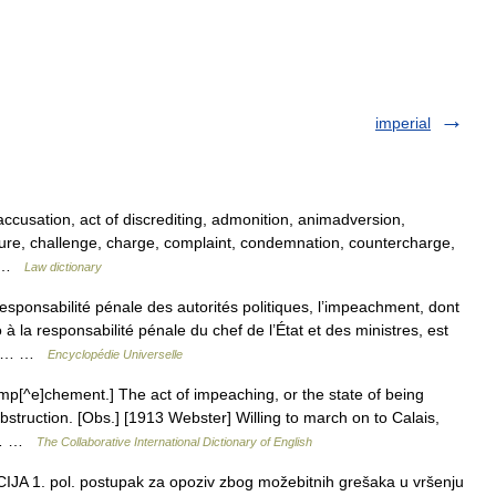
imperial
ccusation, act of discrediting, admonition, animadversion,
sure, challenge, charge, complaint, condemnation, countercharge,
,… …
Law dictionary
nsabilité pénale des autorités politiques, l’impeachment, dont
à la responsabilité pénale du chef de l’État et des ministres, est
’est… …
Encyclopédie Universelle
mp[^e]chement.] The act of impeaching, or the state of being
struction. [Obs.] [1913 Webster] Willing to march on to Calais,
to… …
The Collaborative International Dictionary of English
JA 1. pol. postupak za opoziv zbog možebitnih grešaka u vršenju