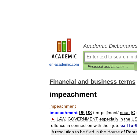
Academic Dictionarie
en-academic.com
Financial and business terms
Financial and business terms
impeachment
impeachment
impeachment
UK
US
/
ɪmˈpiːtʃmənt
/
noun
[
C
►
LAW
,
GOVERNMENT
especially
in
the
U
offence
in
connection
with
their
job:
call
for
/
A
resolution
to
be
filed
in
the
House
of
Repre