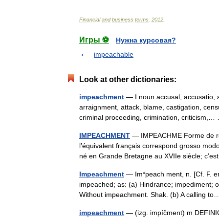
Financial
and
business
terms
.
2012
.
Игры ⚽
Нужна курсовая?
impeachable
Look at other dictionaries:
impeachment
— I noun accusal, accusatio, a
arraignment, attack, blame, castigation, cen
criminal proceeding, crimination, criticism
IMPEACHMENT
— IMPEACHME Forme de respo
l’équivalent français correspond grosso modo 
né en Grande Bretagne au XVIIe siècle; c
Impeachment
— Im*peach ment, n. [Cf. F. e
impeached; as: (a) Hindrance; impediment; ob
Without impeachment. Shak. (b) A calling 
impeachment
— (izg. impíčment) m DEFINICI